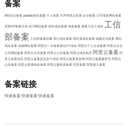
备案
BBS论坛备案
godaddy域名备案
个人备案
代开阿里云发票
企业备案
公司域名网站备案
工信
变更ICP备案主体
四川网站备案
国外域名备案
域名备案
备案几百个域名
部备案
工信部备案后缀
浙江域名备案
湖北省域名备案
福建企业备案
网站
域名备案
金融网站备案
阿里云一次备案超过4个域名
阿里云个人企业备案
阿里云企业
阿里云备案
公司网站备案
阿里云企业备案
阿里云公安备案
阿里云域名购买
阿
里云备案域名
阿里云备案提交多个域名
阿里云备案有效期
阿里云备案服务号
阿里云
山东备案
阿里云新增域名备案
阿里云服务器备案
阿里备案
阿里接入备案
备案链接
快速备案
快速备案
快速备案