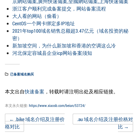
京網站備案,廣州快速備案,全國網站備案,上海快速備案
浙江客户顺利完成备案提交，网站备案流程
大人看的网站（偷看）
CentOS一个网卡绑定多IP地址
2021年top100域名销售总额超3.47亿元（域名投资的秘
密）
新加坡空间，为什么新加坡和香港的空调这么冷
河北保定容城县企业icp网站备案须知
已备案域名购买
本文出自
快速备案
，转载时请注明出处及相应链接。
本文永久链接:
https://www.xiaosb.com/beian/53724/
Post
←
.bike 域名介绍及注册价
.au 域名介绍及注册价格对
格对比
比
→