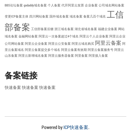
BBS论坛备案
godaddy域名备案
个人备案
代开阿里云发票
企业备案
公司域名网站备案
工信
变更ICP备案主体
四川网站备案
国外域名备案
域名备案
备案几百个域名
部备案
工信部备案后缀
浙江域名备案
湖北省域名备案
福建企业备案
网站
域名备案
金融网站备案
阿里云一次备案超过4个域名
阿里云个人企业备案
阿里云企业
阿里云备案
公司网站备案
阿里云企业备案
阿里云公安备案
阿里云域名购买
阿
里云备案域名
阿里云备案提交多个域名
阿里云备案有效期
阿里云备案服务号
阿里云
山东备案
阿里云新增域名备案
阿里云服务器备案
阿里备案
阿里接入备案
备案链接
快速备案
快速备案
快速备案
Powered by
ICP快速备案
.