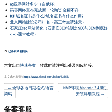
ag亚游网站多少（白俄杯）
禹容网络宣布完成新一轮融资 金额不详
ICP 域名证书是什么?域名证书有什么作用?
北京网站建设公司排名（高三考生请注意）
石家庄seo网站优化（石家庄SEO培训之SEO与SEM到底好
小小课堂教程）
已备案域名购买
本文出自
快速备案
，转载时请注明出处及相应链接。
本文永久链接:
https://www.xiaosb.com/beian/53757/
Post
←
全球各地日期格式/语言
LNMP环境 Magento 2.4 新手
简码
安装详细教程
→
navigation
备案客服